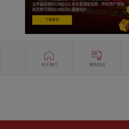
业界最高规的128位SSL安全套接层加密，所有用户登陆
网页即可得到128位SSL密钥保护…
了解更多
关于我们
服务协议