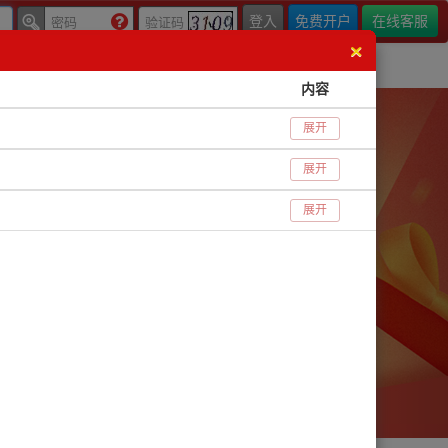
a
登入
免费开户
在线客服
c
体育
优惠活动
N
c
e
o
x
u
t
n
t
l
o
g
o