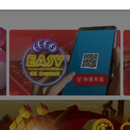
事项:::
请勿使用「工商/农业银行」卡号收付款:::
快速充值