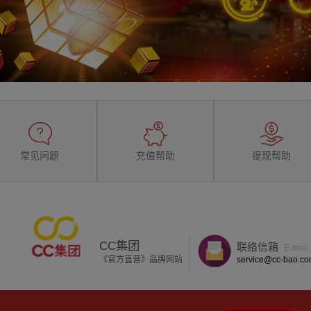
常见问题
充值帮助
提现帮助
CC集团
联络信箱
E-mail
《官方直营》品牌网站
service@cc-bao.c