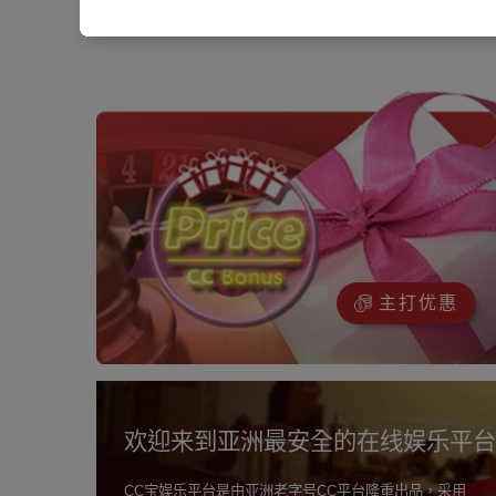
最新消息
[欢迎光临CC宝]【重要通知】提款注意
[欢迎光临CC宝]【重要通知】即日起
主打优惠
欢迎来到亚洲最安全的在线娱乐平台
CC宝娱乐平台是由亚洲老字号CC平台隆重出品，采用