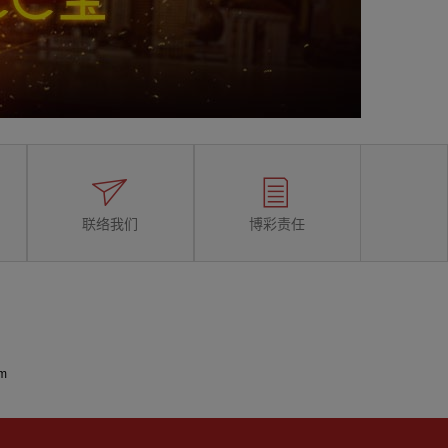
联络我们
博彩责任
om